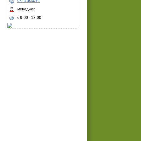
okna.ds30.ru
менеджер
c 9-00 - 18-00